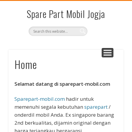
KONTAK KAMI
SPARE PART
WACANA
HOME
Spare Part Mobil Jogja
Home
Selamat datang di sparepart-mobil.com
Sparepart-mobil.com
hadir untuk
memenuhi segala kebutuhan
sparepart
/
onderdil mobil Anda. Ex singapore barang
2nd berkualitas, dijamin original dengan
harga terjangkau bergaransi